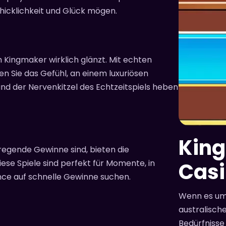
chicklichkeit und Glück mögen.
m Kingmaker wirklich glänzt. Mit echten
 Sie das Gefühl, an einem luxuriösen
 und der Nervenkitzel des Echtzeitspiels heben
King
regende Gewinne sind, bieten die
iese Spiele sind perfekt für Momente, in
Casi
nce auf schnelle Gewinne suchen.
Wenn es um 
australische
Bedürfnisse 