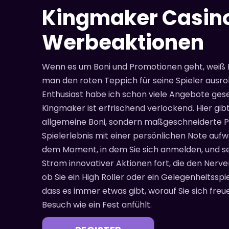
Kingmaker Casino
Werbeaktionen
Wenn es um Boni und Promotionen geht, weiß K
man den roten Teppich für seine Spieler ausrol
Enthusiast habe ich schon viele Angebote ges
Kingmaker ist erfrischend verlockend. Hier gibt
allgemeine Boni, sondern maßgeschneiderte P
Spielerlebnis mit einer persönlichen Note aufw
dem Moment, in dem Sie sich anmelden, und se
Strom innovativer Aktionen fort, die den Nerven
ob Sie ein High Roller oder ein Gelegenheitsspi
dass es immer etwas gibt, worauf Sie sich freu
Besuch wie ein Fest anfühlt.