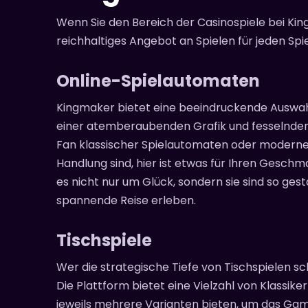
Wenn Sie den Bereich der Casinospiele bei Ki
reichhaltiges Angebot an Spielen für jeden Spie
Online-Spielautomaten
Kingmaker bietet eine beeindruckende Auswahl
einer atemberaubenden Grafik und fesselnden
Fan klassischer Spielautomaten oder moderne
Handlung sind, hier ist etwas für Ihren Geschm
es nicht nur um Glück, sondern sie sind so gest
spannende Reise erleben.
Tischspiele
Wer die strategische Tiefe von Tischspielen sc
Die Plattform bietet eine Vielzahl von Klassike
jeweils mehrere Varianten bieten, um das Gamep