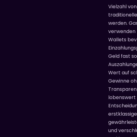
Vielzahl vo
traditionel
werden. Gan
verwenden 
Wallets bev
Einzahlungsp
Geld fast s
Auszahlunge
Wert auf sc
Gewinne ohn
Transparenz
lobenswert 
Entscheidun
erstklassig
gewährleiste
und verschl