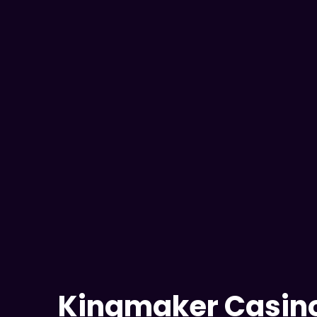
Kingmaker Casino